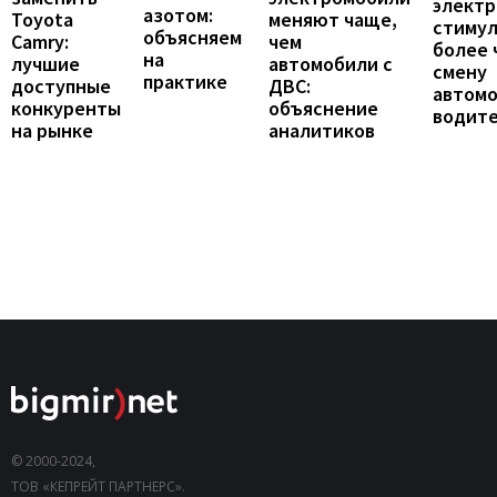
элект
азотом:
Toyota
меняют чаще,
стиму
объясняем
Camry:
чем
более 
на
лучшие
автомобили с
смену
практике
доступные
ДВС:
автомо
конкуренты
объяснение
водит
на рынке
аналитиков
© 2000-2024,
ТОВ «КЕПРЕЙТ ПАРТНЕРС».