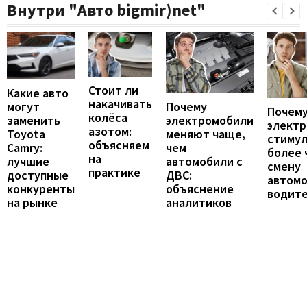
Внутри "Авто bigmir)net"
Стоит ли
Какие авто
накачивать
могут
Почему
Почему
колёса
заменить
электромобили
элект
азотом:
Toyota
меняют чаще,
стиму
объясняем
Camry:
чем
более 
на
лучшие
автомобили с
смену
практике
доступные
ДВС:
автомо
конкуренты
объяснение
водит
на рынке
аналитиков