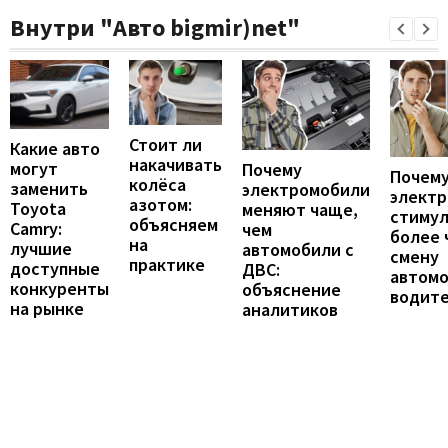
Внутри "Авто bigmir)net"
Стоит ли
Какие авто
накачивать
могут
Почему
Почему
колёса
заменить
электромобили
элект
азотом:
Toyota
меняют чаще,
стиму
объясняем
Camry:
чем
более 
на
лучшие
автомобили с
смену
практике
доступные
ДВС:
автомо
конкуренты
объяснение
водит
на рынке
аналитиков