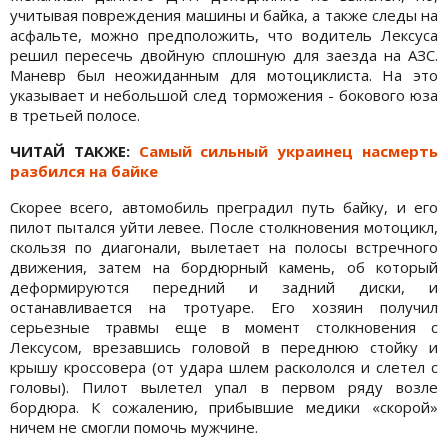
учитывая повреждения машины и байка, а также следы на
асфальте, можно предположить, что водитель Лексуса
решил пересечь двойную сплошную для заезда на АЗС.
Маневр был неожиданным для мотоциклиста. На это
указывает и небольшой след торможения - бокового юза
в третьей полосе.
ЧИТАЙ ТАКЖЕ:
Самый сильный украинец насмерть
разбился на байке
Скорее всего, автомобиль преградил путь байку, и его
пилот пытался уйти левее. После столкновения мотоцикл,
скользя по диагонали, вылетает на полосы встречного
движения, затем на бордюрный камень, об который
деформируются передний и задний диски, и
останавливается на тротуаре. Его хозяин получил
серьезные травмы еще в момент столкновения с
Лексусом, врезавшись головой в переднюю стойку и
крышу кроссовера (от удара шлем раскололся и слетел с
головы). Пилот вылетел упал в первом ряду возле
бордюра. К сожалению, прибывшие медики «скорой»
ничем не смогли помочь мужчине.