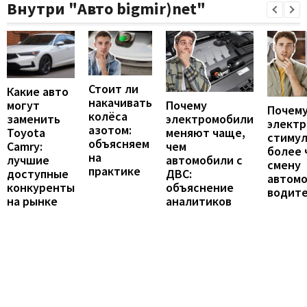
Внутри "Авто bigmir)net"
Стоит ли
Какие авто
накачивать
могут
Почему
Почему
колёса
заменить
электромобили
элект
азотом:
Toyota
меняют чаще,
стиму
объясняем
Camry:
чем
более 
на
лучшие
автомобили с
смену
практике
доступные
ДВС:
автомо
конкуренты
объяснение
водит
на рынке
аналитиков