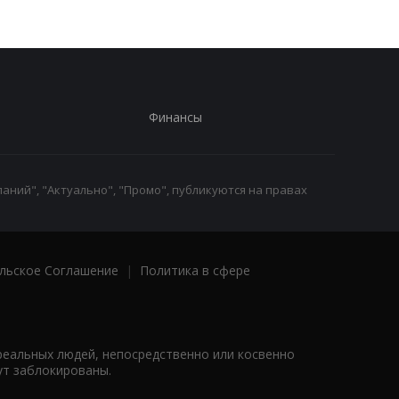
Финансы
аний", "Актуально", "Промо", публикуются на правах
льское Соглашение
|
Политика в сфере
реальных людей, непосредственно или косвенно
ут заблокированы.