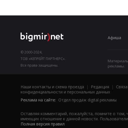
Афиша
© 2000-2024,
ТОВ «КЕПРЕЙТ ПАРТНЕРС».
Материалы,
Все права защищены.
рекламы.
Наши контакты и схема проезда
|
Редакция
|
Связа
конфиденциальности и персональных данных
Реклама на сайте:
Отдел продаж digital рекламы
Оставляя комментарий, пожалуйста, помните о том, 
имеющих отношение к данной новости. Пользователи,
Полная версия правил