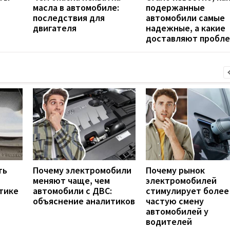
масла в автомобиле:
подержанные
последствия для
автомобили самые
двигателя
надежные, а какие
доставляют пробл
ть
Почему электромобили
Почему рынок
меняют чаще, чем
электромобилей
тике
автомобили с ДВС:
стимулирует более
объяснение аналитиков
частую смену
автомобилей у
водителей