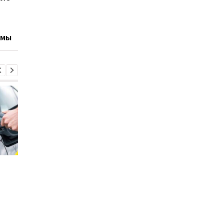
штрафовать на 51
Goodyear: водителя
тысячу грн за отказ
советуют быть
остановиться: что
осторожными из-за
емы
известно
потери контроля
Стало известно, в каких
Toyota сокращает
странах ЕС продают
производство из-за
больше всего новых
последствий войны 
автомобилей
Иране