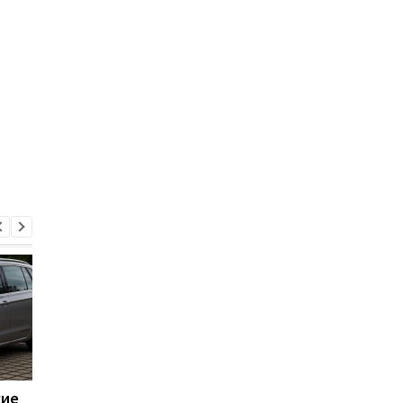
кие
В Украине могут
Опасные шины