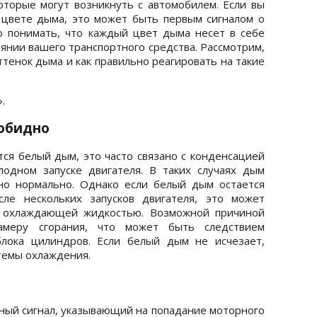
оторые могут возникнуть с автомобилем. Если вы
цвете дыма, это может быть первым сигналом о
о понимать, что каждый цвет дыма несет в себе
нии вашего транспортного средства. Рассмотрим,
ттенок дыма и как правильно реагировать на такие
.
зобидно
тся белый дым, это часто связано с конденсацией
лодном запуске двигателя. В таких случаях дым
но нормально. Однако если белый дым остается
сле нескольких запусков двигателя, это может
с охлаждающей жидкостью. Возможной причиной
амеру сгорания, что может быть следствием
блока цилиндров. Если белый дым не исчезает,
темы охлаждения.
ный сигнал, указывающий на попадание моторного