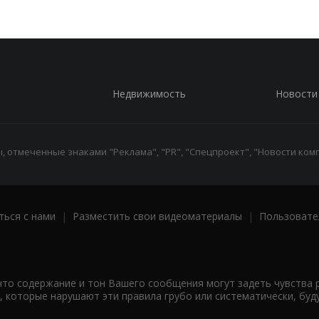
Недвижимость
Новости
 отмеченные знаками "Реклама", "PR", "Спецпроект", "Новости комп
ться с нами
|
Разместить свои видеоматериалы
|
Пользовате
что содержание и тон Вашего сообщения могут задеть чувства 
 которые нарушают эти правила грубо или систематически, буд