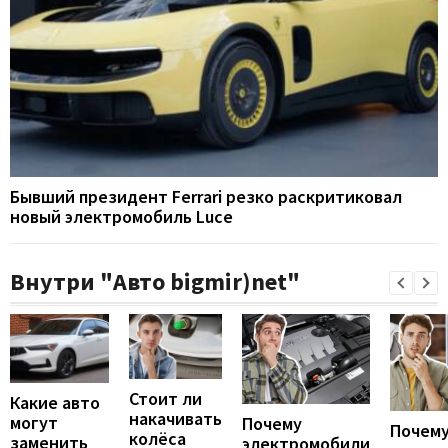
Бывший президент Ferrari резко раскритиковал
новый электромобиль Luce
Внутри "Авто bigmir)net"
Стоит ли
Какие авто
накачивать
могут
Почему
Почему
колёса
заменить
электромобили