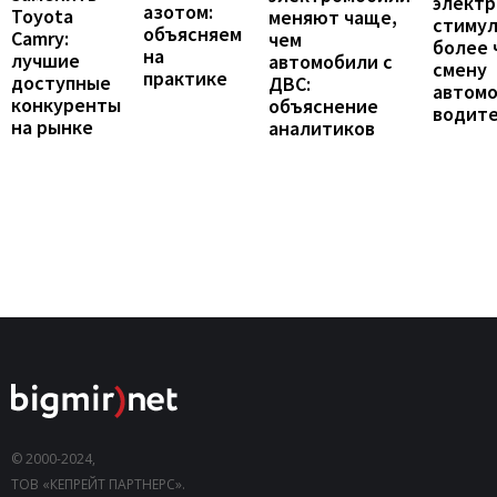
элект
азотом:
Toyota
меняют чаще,
стиму
объясняем
Camry:
чем
более 
на
лучшие
автомобили с
смену
практике
доступные
ДВС:
автомо
конкуренты
объяснение
водит
на рынке
аналитиков
© 2000-2024,
ТОВ «КЕПРЕЙТ ПАРТНЕРС».