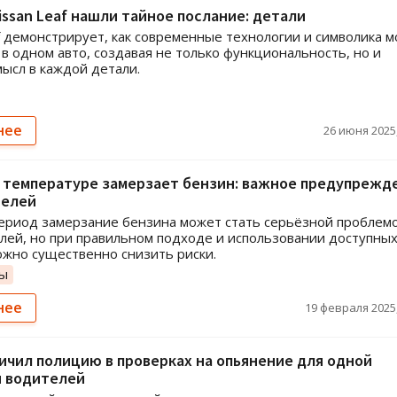
issan Leaf нашли тайное послание: детали
 демонстрирует, как современные технологии и символика м
 в одном авто, создавая не только функциональность, но и
мысл в каждой детали.
нее
26 июня 2025,
й температуре замерзает бензин: важное предупрежд
телей
ериод замерзание бензина может стать серьёзной проблем
лей, но при правильном подходе и использовании доступны
жно существенно снизить риски.
ты
нее
19 февраля 2025,
ичил полицию в проверках на опьянение для одной
и водителей