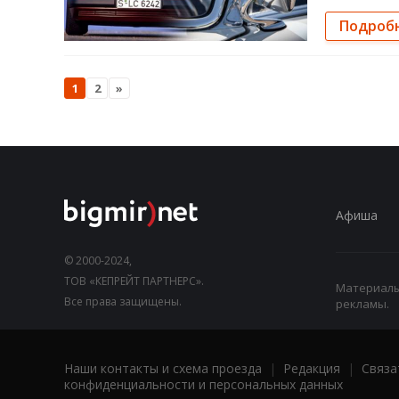
Подроб
1
2
»
Афиша
© 2000-2024,
ТОВ «КЕПРЕЙТ ПАРТНЕРС».
Материалы,
Все права защищены.
рекламы.
Наши контакты и схема проезда
|
Редакция
|
Связа
конфиденциальности и персональных данных