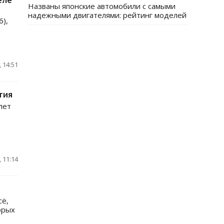
Названы японские автомобили с самыми
надежными двигателями: рейтинг моделей
6),
 14:51
тия
лет
 11:14
сё,
орых