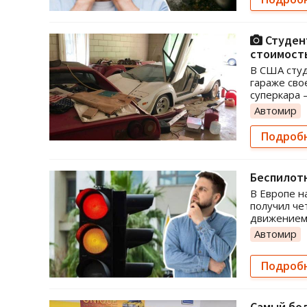
Студент
стоимость
В США студ
гараже сво
суперкара —
Автомир
Подроб
Беспилот
В Европе н
получил че
движением 
Автомир
Подроб
Самый бол