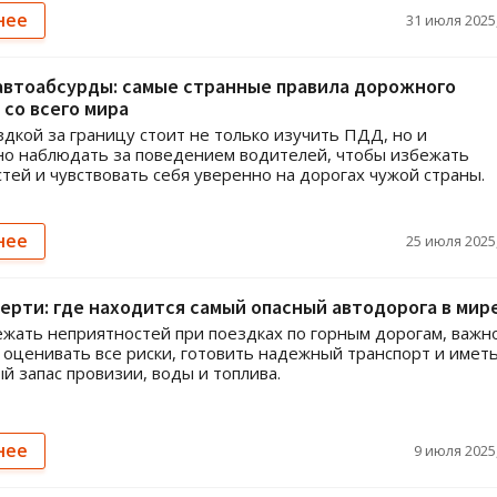
нее
31 июля 2025,
автоабсурды: самые странные правила дорожного
со всего мира
дкой за границу стоит не только изучить ПДД, но и
о наблюдать за поведением водителей, чтобы избежать
тей и чувствовать себя уверенно на дорогах чужой страны.
нее
25 июля 2025,
ерти: где находится самый опасный автодорога в мир
жать неприятностей при поездках по горным дорогам, важн
оценивать все риски, готовить надежный транспорт и имет
й запас провизии, воды и топлива.
нее
9 июля 2025,