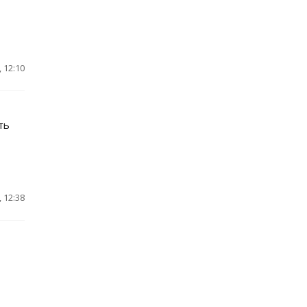
 12:10
ть
 12:38