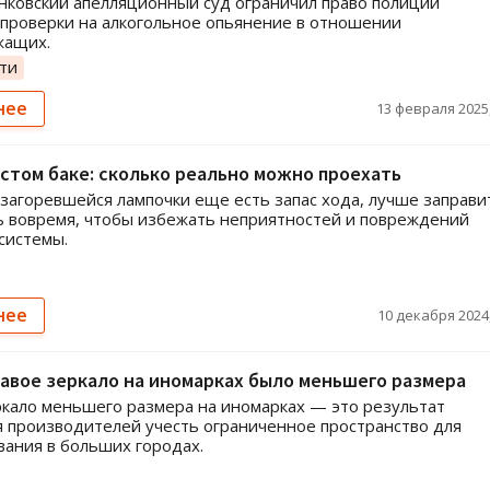
ковский апелляционный суд ограничил право полиции
проверки на алкогольное опьянение в отношении
жащих.
ти
нее
13 февраля 2025,
устом баке: сколько реально можно проехать
 загоревшейся лампочки еще есть запас хода, лучше заправи
 вовремя, чтобы избежать неприятностей и повреждений
системы.
нее
10 декабря 2024,
авое зеркало на иномарках было меньшего размера
кало меньшего размера на иномарках — это результат
 производителей учесть ограниченное пространство для
ания в больших городах.