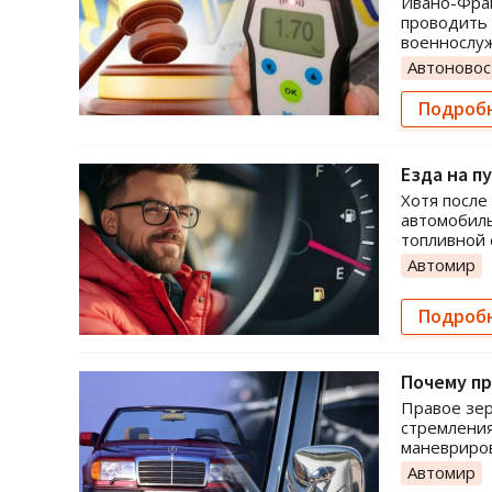
Ивано-Фран
проводить 
военнослу
Автоновос
Подроб
Езда на п
Хотя после
автомобиль
топливной 
Автомир
Подроб
Почему пр
Правое зер
стремления
маневриров
Автомир