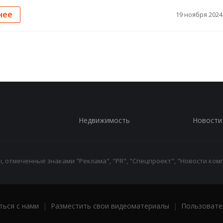
нее
19 ноября 2024,
Недвижимость
Новости
 отмеченные знаками "Реклама", "PR", "Спецпроект", "Новости комп
ться с нами
|
Разместить свои видеоматериалы
|
Пользовате