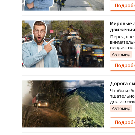
Подроб
Мировые 
движения 
Перед поез
внимательн
неприятнос
Автомир
Подроб
Дорога см
Чтобы избе
тщательно 
достаточны
Автомир
Подроб