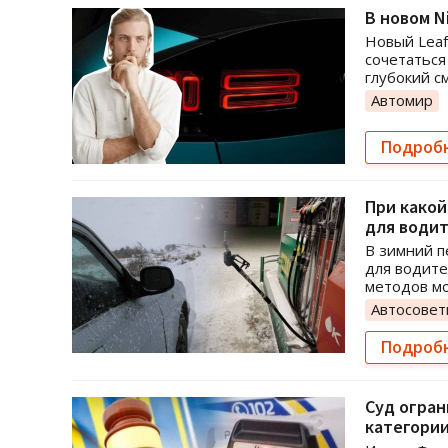
В новом N
Новый Leaf
сочетаться
глубокий с
Автомир
Подроб
При како
для води
В зимний п
для водите
методов мо
Автосове
Подроб
Суд огран
категори