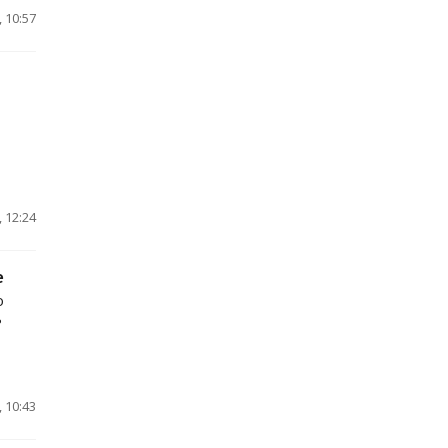
 10:57
 12:24
е
о
ь
 10:43