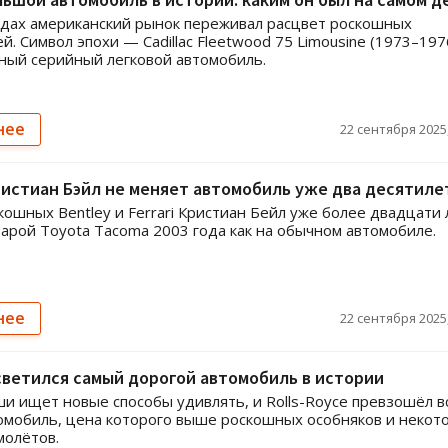
одах американский рынок переживал расцвет роскошных
й. Символ эпохи — Cadillac Fleetwood 75 Limousine (1973–197
ный серийный легковой автомобиль.
нее
22 сентября 2025,
истиан Бэйл не меняет автомобиль уже два десятиле
кошных Bentley и Ferrari Кристиан Бейл уже более двадцати 
тарой Toyota Tacoma 2003 года как на обычном автомобиле.
нее
22 сентября 2025,
светился самый дорогой автомобиль в истории
и ищет новые способы удивлять, и Rolls-Royce превзошёл в
омобиль, цена которого выше роскошных особняков и некот
молётов.