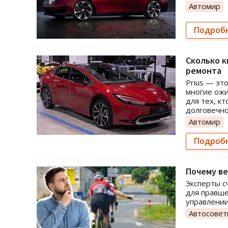
Автомир
Подроб
Сколько к
ремонта
Prius — эт
многие ожи
для тех, к
долговечно
Автомир
Подроб
Почему ве
Эксперты с
для правше
управлении
Автосове