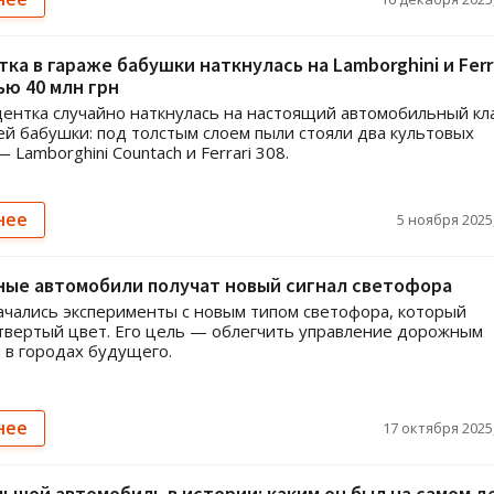
ка в гараже бабушки наткнулась на Lamborghini и Ferr
ю 40 млн грн
ентка случайно наткнулась на настоящий автомобильный кл
ей бабушки: под толстым слоем пыли стояли два культовых
 Lamborghini Countach и Ferrari 308.
нее
5 ноября 2025,
ные автомобили получат новый сигнал светофора
ачались эксперименты с новым типом светофора, который
твертый цвет. Его цель — облегчить управление дорожным
в городах будущего.
нее
17 октября 2025,
ьшой автомобиль в истории: каким он был на самом д