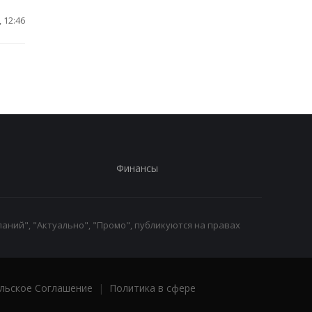
 12:46
Финансы
аний", "Актуально", "Промо", публикуются на правах
льское Соглашение
|
Политика в сфере