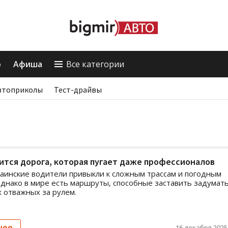
о
Афиша
Все категории
втоприколы
Тест-драйвы
ится дорога, которая пугает даже профессионалов
аинские водители привыкли к сложным трассам и погодным
однако в мире есть маршруты, способные заставить задумат
 отважных за рулем.
нее
16 декабря 2025,