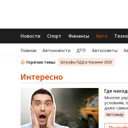
Новости
Спорт
Финансы
Авто
Техн
Главная
Автоновости
ДТП
Автосоветы
А
Горячие темы:
Штрафы ПДД в Украине 2025
Интересно
Где наход
Многие укр
условиям, 
даже самых
Автомир
Подроб