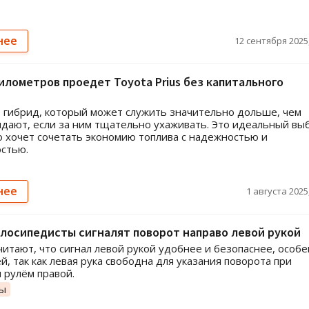
нее
12 сентября 2025,
илометров проедет Toyota Prius без капитального
о гибрид, который может служить значительно дольше, чем
дают, если за ним тщательно ухаживать. Это идеальный вы
то хочет сочетать экономию топлива с надежностью и
стью.
нее
1 августа 2025,
лосипедисты сигналят поворот направо левой рукой
читают, что сигнал левой рукой удобнее и безопаснее, особ
й, так как левая рука свободна для указания поворота при
 рулём правой.
ты