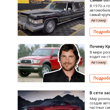
В 1970-х г
автомобиле
самый круп
Автомир
Подроб
Почему Кр
В мире рос
ездит на с
Автомир
Подроб
В сети за
Мир роскош
создав авт
частных са