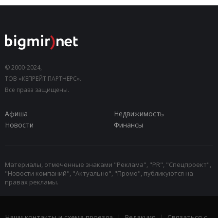
© 2000-2024,
ТОВ «КЕПРЕЙТ ПАРТНЕРС».
Все права защищены.
Афиша
Недвижимость
Новости
Финансы
Материалы, отмеченные знаками "Реклама", "PR", "Спецпроект",
"Новости компаний", "Актуально", "Промо", публикуются на
правах рекламы.
Наши контакты и схема проезда
|
Редакция
|
Связаться с