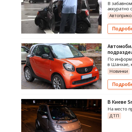
В забавном
аккуратно 
Автоприк
Подроб
Автомобил
подразде
По информа
в Шанхае, 
Новинки
Подроб
В Киеве S
На место п
ДТП