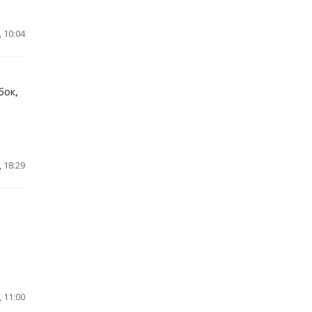
 10:04
бок,
 18:29
 11:00