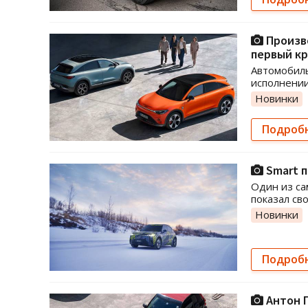
Произв
первый к
Автомобиль
исполнении
Новинки
Подроб
Smart п
Один из с
показал св
Новинки
Подроб
Антон П