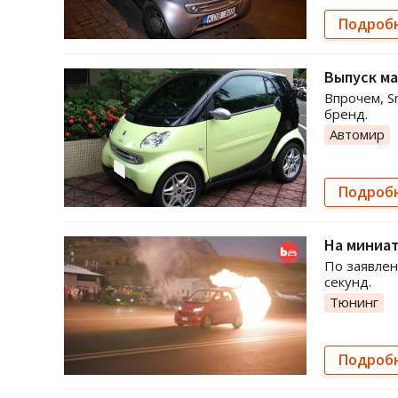
Подроб
Выпуск ма
Впрочем, S
бренд.
Автомир
Подроб
На миниат
По заявлен
секунд.
Тюнинг
Подроб