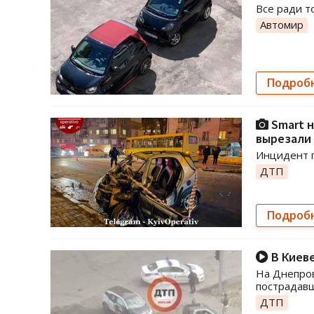
Все ради т
Автомир
Подроб
Smart н
вырезали 
Инцидент п
ДТП
Подроб
В Киеве
На Днепров
пострадавш
ДТП