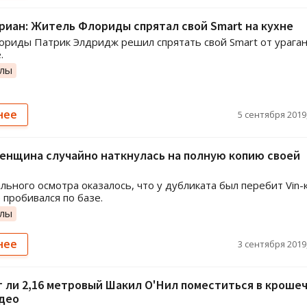
риан: Житель Флориды спрятал свой Smart на кухне
риды Патрик Элдридж решил спрятать свой Smart от ураган
.
олы
нее
5 сентября 2019,
енщина случайно наткнулась на полную копию своей
льного осмотра оказалось, что у дубликата был перебит Vin-
 пробивался по базе.
олы
нее
3 сентября 2019,
ли 2,16 метровый Шакил О'Нил поместиться в кроше
идео