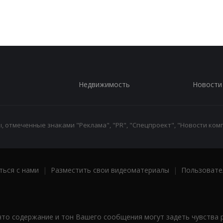
Недвижимость
Новости
 отмеченные знаками "Реклама", "PR", "Спецпроект", "Новости комп
ться с нами
|
Разместить свои видеоматериалы
|
Пользовате
что содержание и тон Вашего сообщения могут задеть чувства 