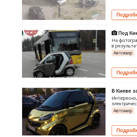
Подроб
Под Кие
На фотогра
в результа
Автомир
Подроб
В Киеве з
Интересно,
электричес
Автомир
Подроб