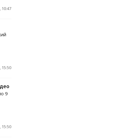
 10:47
кий
 15:50
идео
ло 9
 15:50