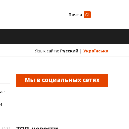
Почта
Искать
Язык сайта:
Русский
|
Українська
Мы в социальных сетях
а -
и
ТОП-новости
 12:32