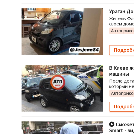
Ураган До
Житель Фло
своем доме
Автоприк
Подроб
В Киеве ж
машины
После дета
который не
Автоприк
Подроб
Сможет 
Smart - в