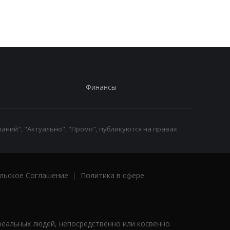
Финансы
аний", "Актуально", "Промо", публикуются на правах
льское Соглашение
|
Политика в сфере
реальных людей, непосредственно или косвенно