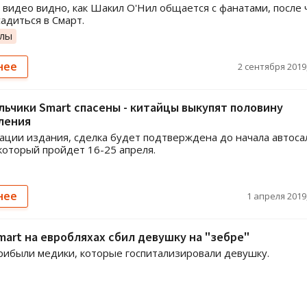
 видео видно, как Шакил О'Нил общается с фанатами, после 
садиться в Смарт.
олы
нее
2 сентября 2019,
ьчики Smart спасены - китайцы выкупят половину
ления
ции издания, сделка будет подтверждена до начала автоса
который пройдет 16-25 апреля.
нее
1 апреля 2019,
mart на евробляхах сбил девушку на "зебре"
рибыли медики, которые госпитализировали девушку.