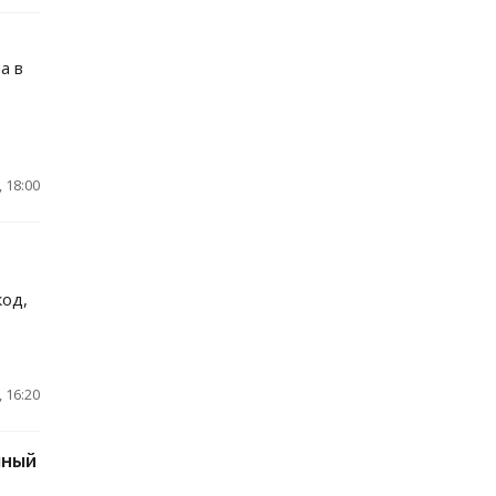
а в
 18:00
код,
 16:20
чный