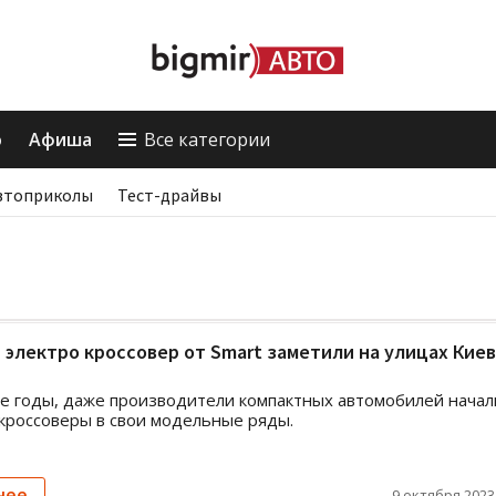
о
Афиша
Все категории
втоприколы
Тест-драйвы
электро кроссовер от Smart заметили на улицах Киев
е годы, даже производители компактных автомобилей начал
кроссоверы в свои модельные ряды.
нее
9 октября 2023,