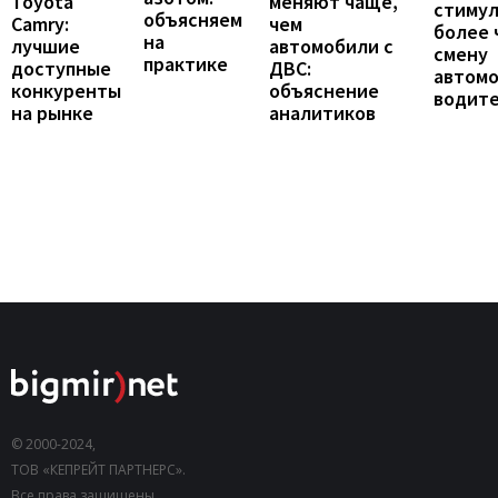
Toyota
меняют чаще,
стиму
объясняем
Camry:
чем
более 
на
лучшие
автомобили с
смену
практике
доступные
ДВС:
автомо
конкуренты
объяснение
водит
на рынке
аналитиков
© 2000-2024,
ТОВ «КЕПРЕЙТ ПАРТНЕРС».
Все права защищены.