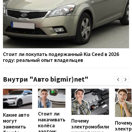
Стоит ли покупать подержанный Kia Ceed в 2026
году: реальный опыт владельцев
Внутри "Авто bigmir)net"
Стоит ли
Какие авто
накачивать
могут
Почему
Почему
колёса
заменить
электромобили
элект
азотом: