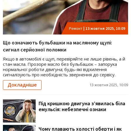
Ремонт
|
13 жовтня 2025, 10:09
Що означають бульбашки на масляному щупі:
сигнал серйозної поломки
Якщо в автомобілі є щуп, перевіряйте не лише рівень, а й
стан масла. Прозоре масло без бульбашок – запорука
нормальної роботи двигуна; будь-які відхилення
сигналізують про необхідність звернення до сервісу.
Докладніше
13 жовтня 2025, 10:09
Під кришкою двигуна з’явилась біла
емульсія: небезпечні ознаки
Чому плавають холості оберти і як