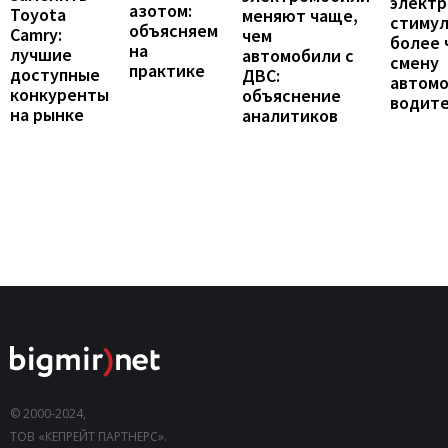
элект
азотом:
Toyota
меняют чаще,
стиму
объясняем
Camry:
чем
более 
на
лучшие
автомобили с
смену
практике
доступные
ДВС:
автомо
конкуренты
объяснение
водит
на рынке
аналитиков
© 2000-2024,
ТОВ «КЕПРЕЙТ ПАРТНЕРС».