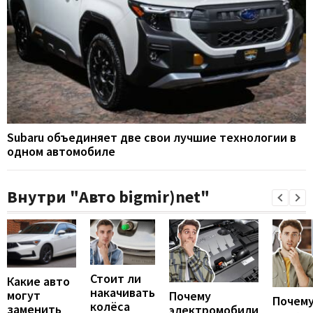
Subaru объединяет две свои лучшие технологии в
одном автомобиле
Внутри "Авто bigmir)net"
Стоит ли
Какие авто
накачивать
могут
Почему
Почему
колёса
заменить
электромобили