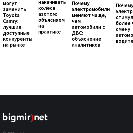
накачивать
могут
Почему
Почему
колёса
заменить
электромобили
элект
азотом:
Toyota
меняют чаще,
стиму
объясняем
Camry:
чем
более 
на
лучшие
автомобили с
смену
практике
доступные
ДВС:
автомо
конкуренты
объяснение
водит
на рынке
аналитиков