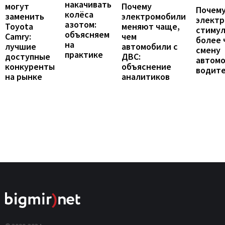
накачивать
могут
Почему
Почему
колёса
заменить
электромобили
элект
азотом:
Toyota
меняют чаще,
стиму
объясняем
Camry:
чем
более 
на
лучшие
автомобили с
смену
практике
доступные
ДВС:
автомо
конкуренты
объяснение
водит
на рынке
аналитиков