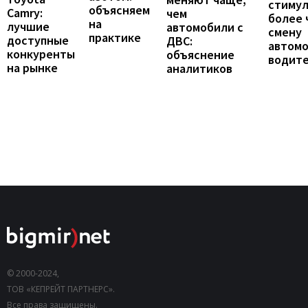
стиму
объясняем
Camry:
чем
более 
на
лучшие
автомобили с
смену
практике
доступные
ДВС:
автомо
конкуренты
объяснение
водит
на рынке
аналитиков
© 2000-2024,
ТОВ «КЕПРЕЙТ ПАРТНЕРС».
Все права защищены.