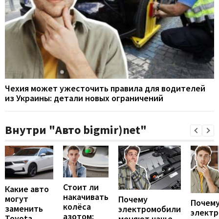
Чехия может ужесточить правила для водителей
из Украины: детали новых ограничений
Внутри "Авто bigmir)net"
Стоит ли
Какие авто
накачивать
могут
Почему
Почему
колёса
заменить
электромобили
элект
азотом:
Toyota
меняют чаще,