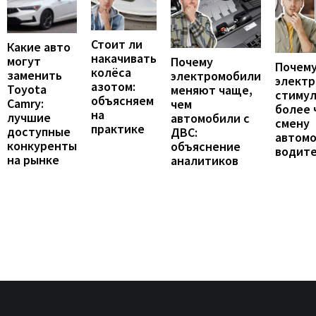
Стоит ли
Какие авто
накачивать
могут
Почему
Почему
колёса
заменить
электромобили
элект
азотом:
Toyota
меняют чаще,
стиму
объясняем
Camry:
чем
более 
на
лучшие
автомобили с
смену
практике
доступные
ДВС:
автомо
конкуренты
объяснение
водит
на рынке
аналитиков