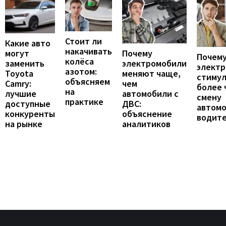
Стоит ли
Какие авто
накачивать
могут
Почему
Почему
колёса
заменить
электромобили
элект
азотом:
Toyota
меняют чаще,
стиму
объясняем
Camry:
чем
более 
на
лучшие
автомобили с
смену
практике
доступные
ДВС:
автомо
конкуренты
объяснение
водит
на рынке
аналитиков