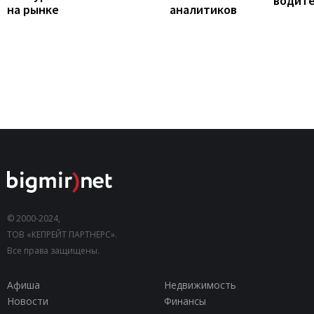
водит
на рынке
аналитиков
© 2000-2024,
ТОВ «КЕПРЕЙТ ПАРТНЕРС».
Все права защищены.
Афиша
Недвижимость
Новости
Финансы