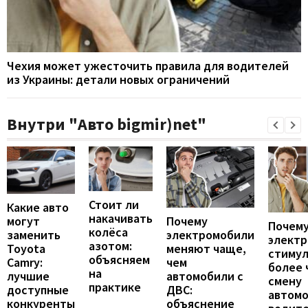
Чехия может ужесточить правила для водителей
из Украины: детали новых ограничений
Внутри "Авто bigmir)net"
Стоит ли
Какие авто
накачивать
могут
Почему
Почему
колёса
заменить
электромобили
элект
азотом:
Toyota
меняют чаще,
стиму
объясняем
Camry:
чем
более 
на
лучшие
автомобили с
смену
практике
доступные
ДВС:
автомо
конкуренты
объяснение