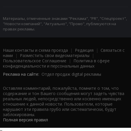
Материалы, отмеченные знаками "Реклама", "PR", "Спецпроект",
"Новости компаний", "Актуально", "Промо", публикуются на
правах рекламы.
Наши контакты и схема проезда
|
Редакция
|
Связаться с
нами
|
Разместить свои видеоматериалы
|
Пользовательское Соглашение
|
Политика в сфере
конфиденциальности и персональных данных
Реклама на сайте:
Отдел продаж digital рекламы
Оставляя комментарий, пожалуйста, помните о том, что
содержание и тон Вашего сообщения могут задеть чувства
реальных людей, непосредственно или косвенно имеющих
отношение к данной новости. Пользователи, которые
нарушают эти правила грубо или систематически, будут
заблокированы.
Полная версия правил
x