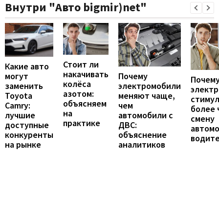
Внутри "Авто bigmir)net"
Стоит ли
Какие авто
накачивать
могут
Почему
Почему
колёса
заменить
электромобили
элект
азотом:
Toyota
меняют чаще,
стиму
объясняем
Camry:
чем
более 
на
лучшие
автомобили с
смену
практике
доступные
ДВС:
автомо
конкуренты
объяснение
водит
на рынке
аналитиков