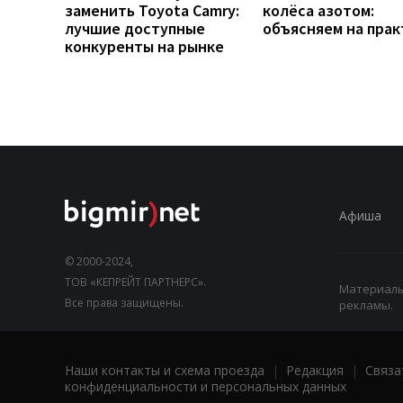
заменить Toyota Camry:
колёса азотом:
лучшие доступные
объясняем на прак
конкуренты на рынке
Афиша
© 2000-2024,
ТОВ «КЕПРЕЙТ ПАРТНЕРС».
Материалы,
Все права защищены.
рекламы.
Наши контакты и схема проезда
|
Редакция
|
Связа
конфиденциальности и персональных данных