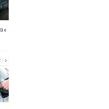
BMW собирает
Названы пять самых
1 с
информацию с
проблемных
автомобилей для
двигателей BMW
обучения автопилота
Стало известно, в каких
Toyota сокращает