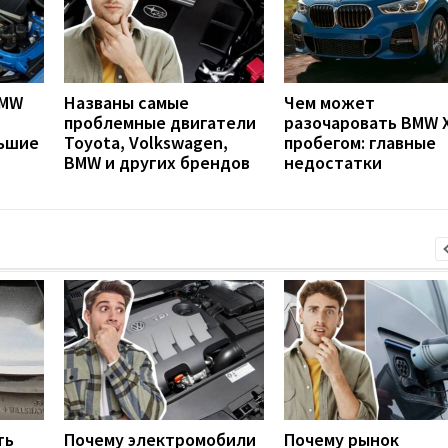
BMW
Названы самые
Чем может
проблемные двигатели
разочаровать BMW X
ьшие
Toyota, Volkswagen,
пробегом: главные
BMW и других брендов
недостатки
ть
Почему электромобили
Почему рынок