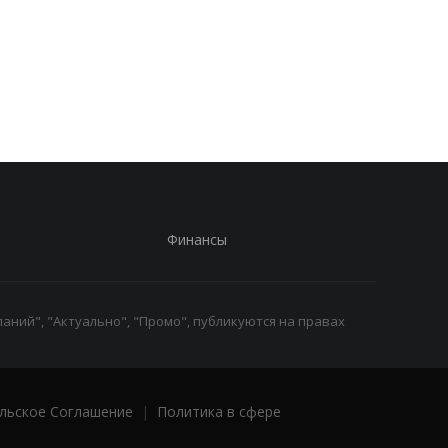
странах ЕС продают
производство из-за
больше всего новых
последствий войны 
автомобилей
Иране
Финансы
аний", "Актуально", "Промо", публикуются на правах
льское Соглашение
|
Политика в сфере