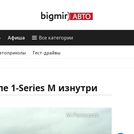
о
Афиша
Все категории
втоприколы
Тест-драйвы
е 1-Series M изнутри