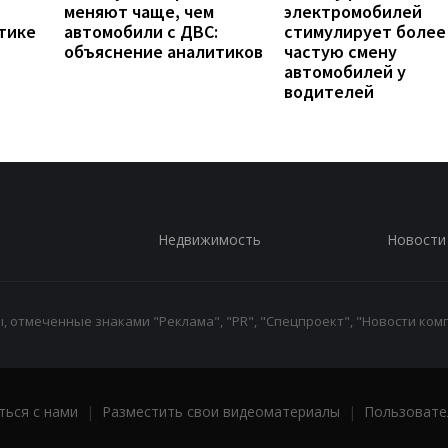
меняют чаще, чем
электромобилей
тике
автомобили с ДВС:
стимулирует более
объяснение аналитиков
частую смену
автомобилей у
водителей
Недвижимость
Новости
 отмеченные знаками "Реклама", "PR", "Спецпроект", "Новости комп
ться с нами
|
Разместить свои видеоматериалы
|
Пользовате