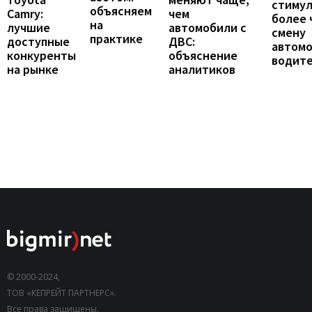
стиму
объясняем
Camry:
чем
более 
на
лучшие
автомобили с
смену
практике
доступные
ДВС:
автомо
конкуренты
объяснение
водит
на рынке
аналитиков
© 2000-2024,
ТОВ «КЕПРЕЙТ ПАРТНЕРС».
Все права защищены.