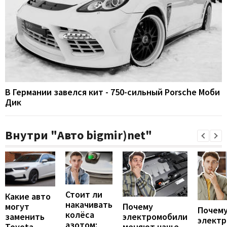
В Германии завелся кит - 750-сильный Porsche Моби
Дик
Внутри "Авто bigmir)net"
Стоит ли
Какие авто
накачивать
могут
Почему
Почему
колёса
заменить
электромобили
элект
азотом:
Toyota
меняют чаще,