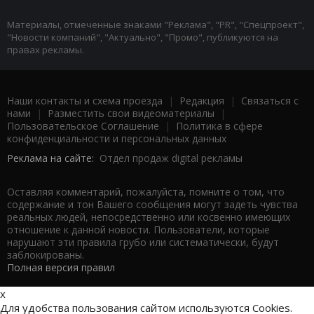
Материалы, отмеченные знаками "Реклама", "PR", "Спецпроект",
"Новости компаний", "Актуально", "Промо", публикуются на
правах рекламы.
Наши контакты и схема проезда
|
Редакция
|
Связаться с
нами
|
Разместить свои видеоматериалы
|
Пользовательское Соглашение
|
Политика в сфере
конфиденциальности и персональных данных
Реклама на сайте:
Отдел продаж digital рекламы
Оставляя комментарий, пожалуйста, помните о том, что
содержание и тон Вашего сообщения могут задеть чувства
реальных людей, непосредственно или косвенно имеющих
отношение к данной новости. Пользователи, которые
нарушают эти правила грубо или систематически, будут
заблокированы.
Полная версия правил
x
Для удобства пользования сайтом используются Cookies.