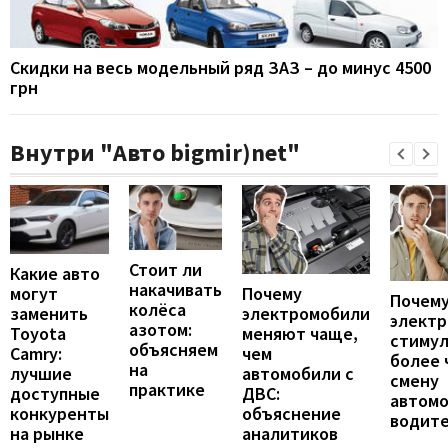
Скидки на весь модельный ряд ЗАЗ – до минус 4500
грн
Внутри "Авто bigmir)net"
Стоит ли
Какие авто
накачивать
могут
Почему
Почему
колёса
заменить
электромобили
элект
азотом:
Toyota
меняют чаще,
стиму
объясняем
Camry:
чем
более 
на
лучшие
автомобили с
смену
практике
доступные
ДВС:
автомо
конкуренты
объяснение
водит
на рынке
аналитиков