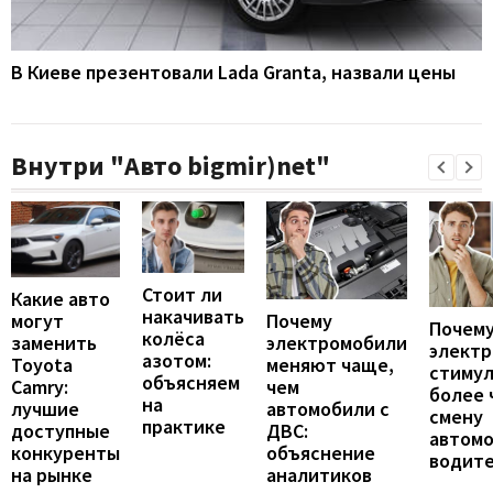
В Киеве презентовали Lada Granta, назвали цены
Внутри "Авто bigmir)net"
Стоит ли
Какие авто
накачивать
могут
Почему
Почему
колёса
заменить
электромобили
элект
азотом:
Toyota
меняют чаще,
стиму
объясняем
Camry:
чем
более 
на
лучшие
автомобили с
смену
практике
доступные
ДВС:
автомо
конкуренты
объяснение
водит
на рынке
аналитиков