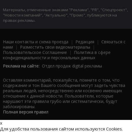
Материалы, отмеченные знаками "Реклама", "PR", "Спецпроект",
"Новости компаний", "Актуально", "Промо", публикуются на
правах рекламы.
Наши контакты и схема проезда
|
Редакция
|
Связаться с
нами
|
Разместить свои видеоматериалы
|
Пользовательское Соглашение
|
Политика в сфере
конфиденциальности и персональных данных
Реклама на сайте:
Отдел продаж digital рекламы
Оставляя комментарий, пожалуйста, помните о том, что
содержание и тон Вашего сообщения могут задеть чувства
реальных людей, непосредственно или косвенно имеющих
отношение к данной новости. Пользователи, которые
нарушают эти правила грубо или систематически, будут
заблокированы.
Полная версия правил
x
Для удобства пользования сайтом используются Cookies.