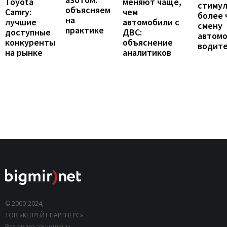
Toyota
меняют чаще,
стиму
объясняем
Camry:
чем
более 
на
лучшие
автомобили с
смену
практике
доступные
ДВС:
автомо
конкуренты
объяснение
водит
на рынке
аналитиков
© 2000-2024,
ТОВ «КЕПРЕЙТ ПАРТНЕРС».
Все права защищены.