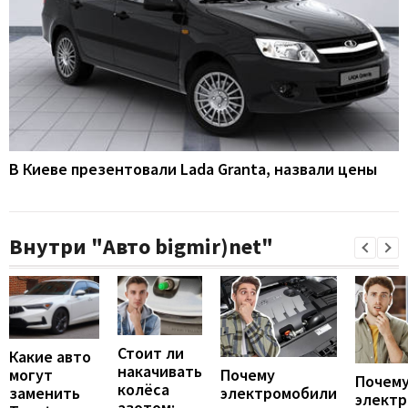
В Киеве презентовали Lada Granta, назвали цены
Внутри "Авто bigmir)net"
Стоит ли
Какие авто
накачивать
могут
Почему
Почему
колёса
заменить
электромобили
элект
азотом: