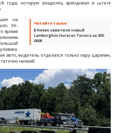
018 года, которую владелец арендовал в штате
.
вшие на
Читайте также:
шло. 36-
В Киеве заметили новый
то время
Lamborghini Huracan Tecnica за 400
влением
000$
большой
зовика.
я авто, водитель отделался только пару царапин,
статочно низкий.