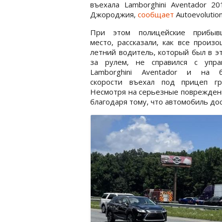
въехала Lamborghini Aventador 2
Джороджия,
сообщает
Autoevolution
При этом полицейские прибы
место, рассказали, как все произо
летний водитель, который был в э
за рулем, не справился с упра
Lamborghini Aventador и на 
скорости въехал под прицеп гру
Несмотря на серьезные повреждени
благодаря тому, что автомобиль до