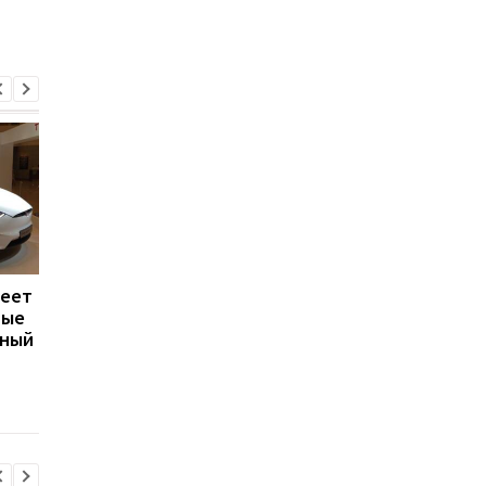
веет
Lamborghini
Tesla стала лідером 
ные
представила 1080-
лояльністю бренду в
дный
сильный суперкар: цена
США у 2025 році
превышает 3 млн евро