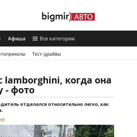
о
Афиша
Все категории
втоприколы
Тест-драйвы
 lamborghini, когда она
 - фото
водитель отделался относительно легко, как
а.
рук