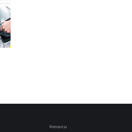
Стало известно, в каких
Toyota сокращает
странах ЕС продают
производство из-за
больше всего новых
последствий войны 
автомобилей
Иране
Финансы