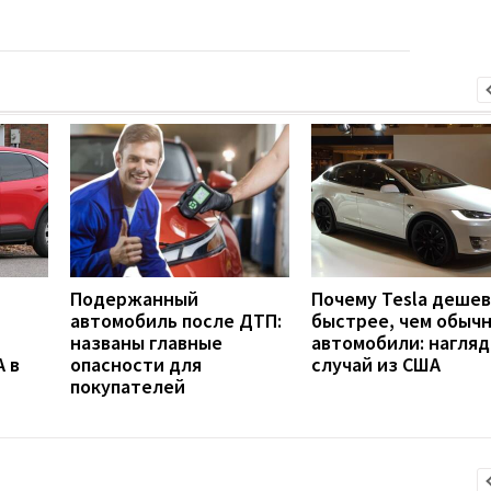
Подержанный
Почему Tesla деше
автомобиль после ДТП:
быстрее, чем обыч
названы главные
автомобили: нагля
 в
опасности для
случай из США
покупателей