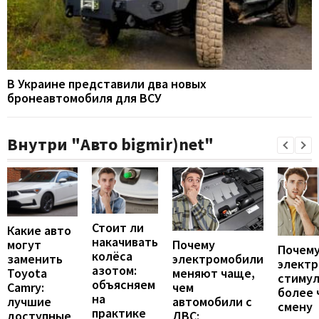
В Украине представили два новых
бронеавтомобиля для ВСУ
Внутри "Авто bigmir)net"
Стоит ли
Какие авто
накачивать
могут
Почему
Почему
колёса
заменить
электромобили
элект
азотом:
Toyota
меняют чаще,
стиму
объясняем
Camry:
чем
более 
на
лучшие
автомобили с
смену
практике
доступные
ДВС: