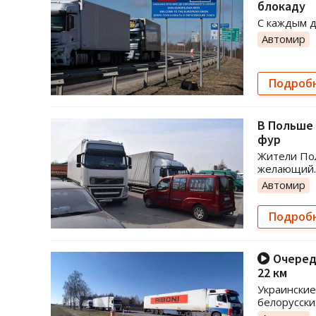
блокаду
С каждым д
Автомир
Подроб
В Польше 
фур
Жители По
желающий.
Автомир
Подроб
Очередь
22 км
Украинские
белорусски