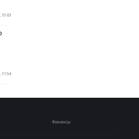
 15:03
О
.
 11:54
Финансы