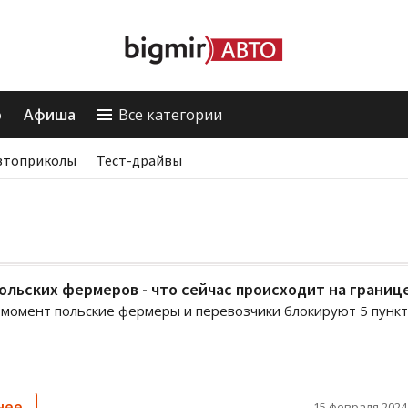
о
Афиша
Все категории
втоприколы
Тест-драйвы
ольских фермеров - что сейчас происходит на границ
момент польские фермеры и перевозчики блокируют 5 пунк
нее
15 февраля 2024,