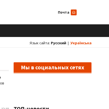
Почта
Искать
Язык сайта:
Русский
|
Українська
Мы в социальных сетях
е
тов
ТОП-новости
 12:19