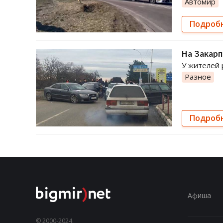
Автомир
Подроб
На Закарп
У жителей 
Разное
Подроб
Афиша
© 2000-2024,