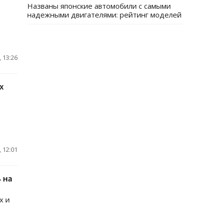
Названы японские автомобили с самыми
надежными двигателями: рейтинг моделей
 13:26
х
 12:01
 на
х и