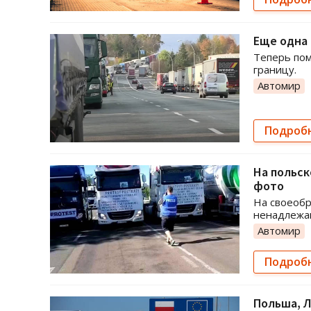
Еще одна 
Теперь пом
границу.
Автомир
Подроб
На польск
фото
На своеобр
ненадлежа
Автомир
Подроб
Польша, Л