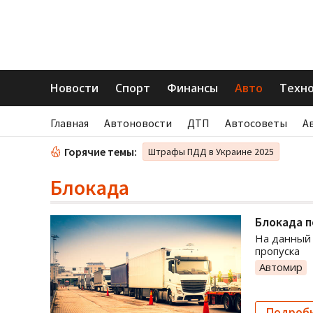
Новости
Спорт
Финансы
Авто
Техн
Главная
Автоновости
ДТП
Автосоветы
А
Горячие темы:
Штрафы ПДД в Украине 2025
Блокада
Блокада п
На данный 
пропуска
Автомир
Подроб