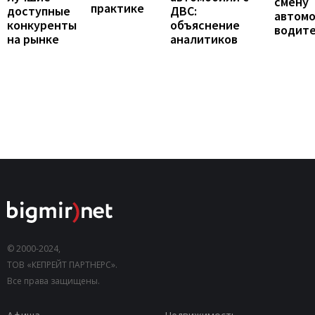
смену
практике
доступные
ДВС:
автомо
конкуренты
объяснение
водит
на рынке
аналитиков
© 2000-2024,
ТОВ «КЕПРЕЙТ ПАРТНЕРС».
Все права защищены.