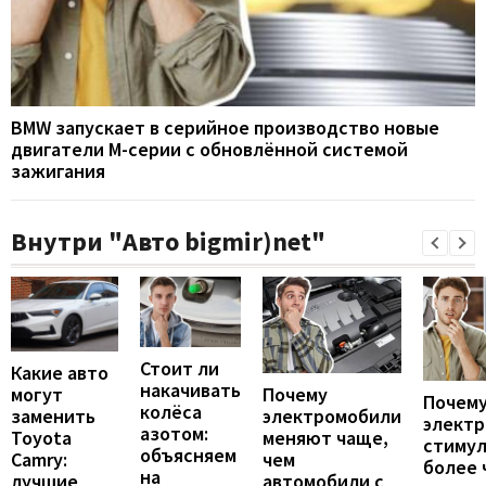
BMW запускает в серийное производство новые
двигатели M-серии с обновлённой системой
зажигания
Внутри "Авто bigmir)net"
Стоит ли
Какие авто
накачивать
могут
Почему
Почему
колёса
заменить
электромобили
элект
азотом:
Toyota
меняют чаще,
стиму
объясняем
Camry:
чем
более 
на
лучшие
автомобили с