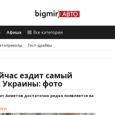
о
Афиша
Все категории
втоприколы
Тест-драйвы
ейчас ездит самый
 Украины: фото
нат Ахметов достаточно редко появляется на
арук