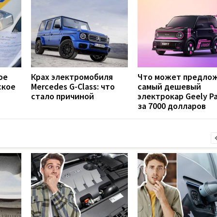
ое
Крах электромобиля
Что может предло
ское
Mercedes G-Class: что
самый дешевый
стало причиной
электрокар Geely P
за 7000 долларов