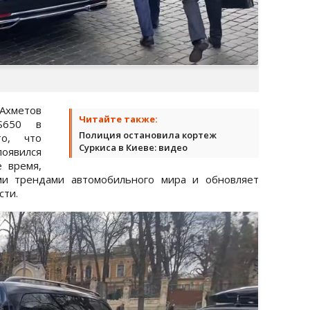
хметов
Читайте также:
 S650 в
Полиция остановила кортеж
о, что
Суркиса в Киеве: видео
появился
е время,
ми трендами автомобильного мира и обновляет
сти.