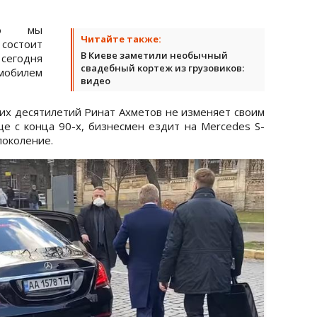
вно мы
Читайте также:
 состоит
В Киеве заметили необычный
 сегодня
свадебный кортеж из грузовиков:
омобилем
видео
их десятилетий Ринат Ахметов не изменяет своим
е с конца 90-х, бизнесмен ездит на Mercedes S-
поколение.