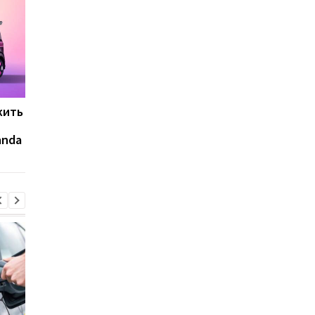
жить
Chevrolet Camaro после
Как выглядела BMW 
серьезного ДТП
серии с двигателем 
anda
попытались продать за
- фото
100 000 долларов