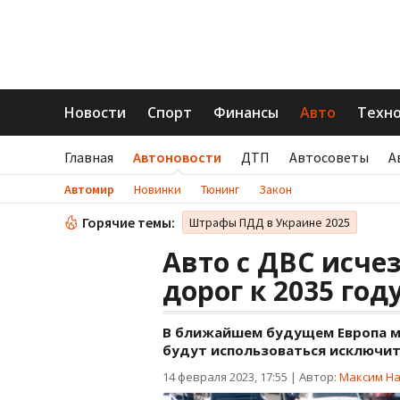
Новости
Спорт
Финансы
Авто
Техн
Главная
Автоновости
ДТП
Автосоветы
А
Автомир
Новинки
Тюнинг
Закон
Горячие темы:
Штрафы ПДД в Украине 2025
Авто с ДВС исче
дорог к 2035 год
В ближайшем будущем Европа мо
будут использоваться исключит
14 февраля 2023, 17:55
|
Автор:
Максим Н