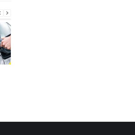
Стало известно, в каких
Toyota сокращает
странах ЕС продают
производство из-за
больше всего новых
последствий войны 
автомобилей
Иране