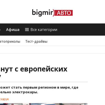
о
Афиша
Все категории
втоприколы
Тест-драйвы
знут с европейских
у
жет стать первым регионом в мире, где
ельно электрокары.
азарук