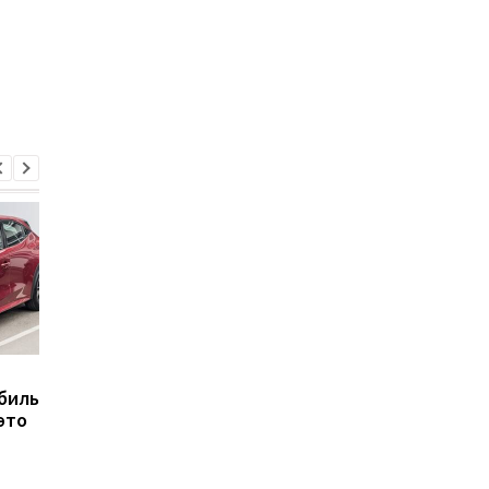
Названы автомобили, в
Названы 5 двигател
биль
которых нельзя сразу
Lexus, которых лучш
 это
выключать двигатель
избегать на вторичн
рынке