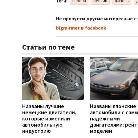
Теги:
Европа
бензин
дизель
Не пропусти другие интересные с
bigmir)net в facebook
Статьи по теме
Названы лучшие
Названы японские
немецкие двигатели,
автомобили с сам
которые изменили
надежными
автомобильную
двигателями: рейт
индустрию
моделей