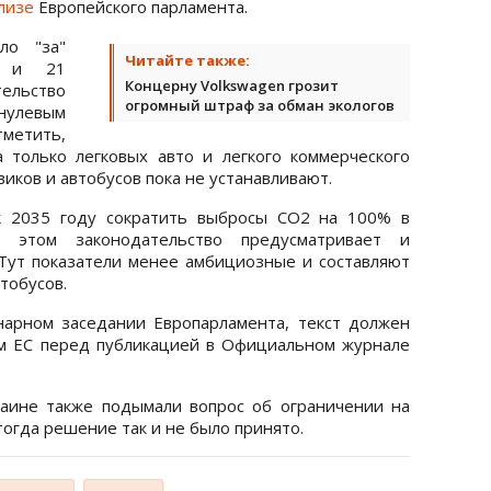
лизе
Европейского парламента.
ло "за"
Читайте также:
" и 21
Концерну Volkswagen грозит
ельство
огромный штраф за обман экологов
нулевым
метить,
 только легковых авто и легкого коммерческого
виков и автобусов пока не устанавливают.
 к 2035 году сократить выбросы CO2 на 100% в
 этом законодательство предусматривает и
Тут показатели менее амбициозные и составляют
втобусов.
нарном заседании Европарламента, текст должен
м ЕС перед публикацией в Официальном журнале
раине также подымали вопрос об ограничении на
 тогда решение так и не было принято.