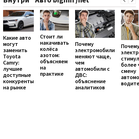
Стоит ли
Какие авто
накачивать
могут
Почему
Почему
колёса
заменить
электромобили
элект
азотом:
Toyota
меняют чаще,
стиму
объясняем
Camry:
чем
более 
на
лучшие
автомобили с
смену
практике
доступные
ДВС:
автомо
конкуренты
объяснение
водит
на рынке
аналитиков