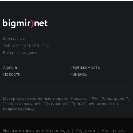
© 2000-2024,
ТОВ «КЕПРЕЙТ ПАРТНЕРС».
Все права защищены.
Афиша
Недвижимость
Новости
Финансы
Материалы, отмеченные знаками "Реклама", "PR", "Спецпроект",
"Новости компаний", "Актуально", "Промо", публикуются на
правах рекламы.
Наши контакты и схема проезда
|
Редакция
|
Связаться с