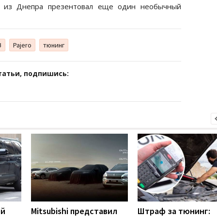
ц из Днепра презентовал еще один необычный
З
Pajero
тюнинг
татьи, подпишись:
ой
Mitsubishi представил
Штраф за тюнинг: