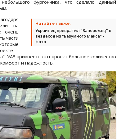
небольшого фургончика, что сделало данный
ым.
агодаря
Читайте также:
вили на
Украинец превратил "Запорожец" в
е очень
вездеход из "Безумного Макса" -
ть части
фото
 которые
оекте -
нка". УАЗ привнес в этот проект большое количество
- комфорт и надежность.