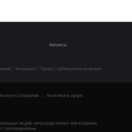
Финансы
аний", "Актуально", "Промо", публикуются на правах
льское Соглашение
|
Политика в сфере
реальных людей, непосредственно или косвенно
ут заблокированы.