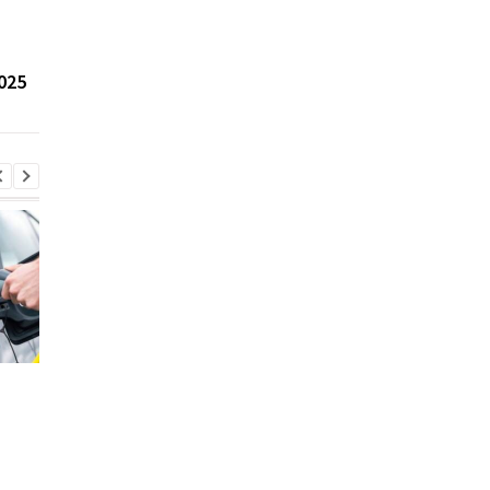
Украинский завод
В Украине создали
представил новый
скорую помощь на б
самосвал с
популярного Citroen
025
трёхсторонней
Berlingo
разгрузкой
Стало известно, в каких
Toyota сокращает
странах ЕС продают
производство из-за
больше всего новых
последствий войны 
автомобилей
Иране