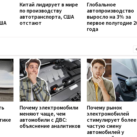
Китай лидирует в мире
Глобальное
по производству
автопроизводство
автотранспорта, США
выросло на 3% за
США
отстают
первое полугодие 2
года
ть
Почему электромобили
Почему рынок
меняют чаще, чем
электромобилей
тике
автомобили с ДВС:
стимулирует более
объяснение аналитиков
частую смену
автомобилей у