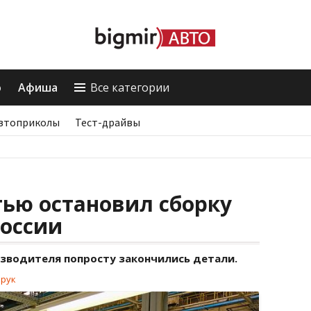
о
Афиша
Все категории
втоприколы
Тест-драйвы
ью остановил сборку
России
изводителя попросту закончились детали.
арук