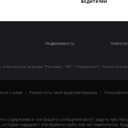
водителей
Недвижимость
Новости
 отмеченные знаками "Реклама", "PR", "Спецпроект", "Новости комп
ться с нами
|
Разместить свои видеоматериалы
|
Пользовате
что содержание и тон Вашего сообщения могут задеть чувства 
 которые нарушают эти правила грубо или систематически, буд