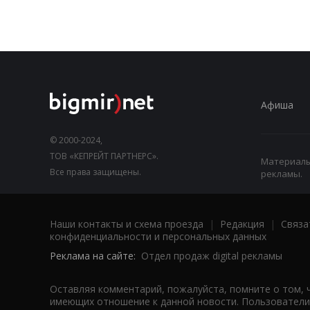
Афиша
© 2000-2024,
ТОВ «КЕПРЕЙТ ПАРТНЕРС».
Материалы,
Все права защищены.
рекламы.
Наши контакты и схема проезда
|
Редакция
|
Связа
конфиденциальности и персональных данных
Реклама на сайте:
Отдел продаж digital рекламы
Оставляя комментарий, пожалуйста, помните о том, 
имеющих отношение к данной новости. Пользователи,