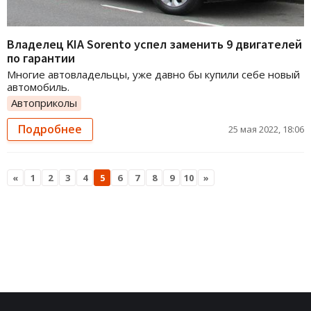
Владелец KIA Sorento успел заменить 9 двигателей
по гарантии
Многие автовладельцы, уже давно бы купили себе новый
автомобиль.
Автоприколы
Подробнее
25 мая 2022, 18:06
«
1
2
3
4
5
6
7
8
9
10
»