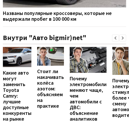
Названы популярные кроссоверы, которые не
выдержали пробег в 100 000 км
Внутри "Авто bigmir)net"
Стоит ли
Какие авто
накачивать
могут
Почему
Почему
колёса
заменить
электромобили
элект
азотом:
Toyota
меняют чаще,
стиму
объясняем
Camry:
чем
более 
на
лучшие
автомобили с
смену
практике
доступные
ДВС:
автомо
конкуренты
объяснение
водит
на рынке
аналитиков