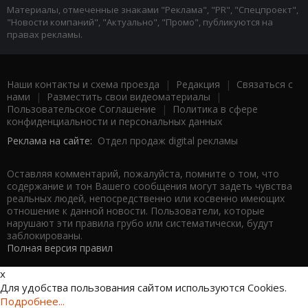
Материалы, отмеченные знаками "Реклама", "PR", "Спецпроект",
"Новости компаний", "Актуально", "Промо", публикуются на
правах рекламы.
Наши контакты и схема проезда
|
Редакция
|
Связаться с
нами
|
Разместить свои видеоматериалы
|
Пользовательское Соглашение
|
Политика в сфере
конфиденциальности и персональных данных
Реклама на сайте:
Отдел продаж digital рекламы
Оставляя комментарий, пожалуйста, помните о том, что
содержание и тон Вашего сообщения могут задеть чувства
реальных людей, непосредственно или косвенно имеющих
отношение к данной новости. Пользователи, которые
нарушают эти правила грубо или систематически, будут
заблокированы.
Полная версия правил
x
Для удобства пользования сайтом используются Cookies.
Подробнее...