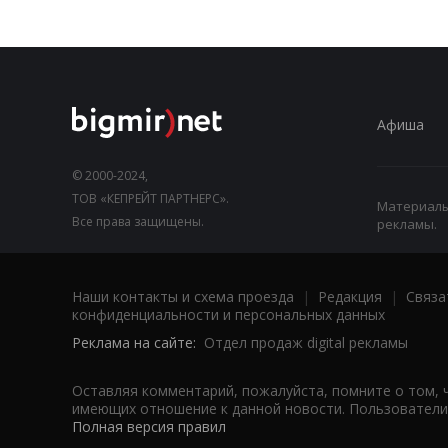
Афиша
© 2000-2024,
ТОВ «КЕПРЕЙТ ПАРТНЕРС».
Материалы,
Все права защищены.
рекламы.
Наши контакты и схема проезда
|
Редакция
|
Связа
конфиденциальности и персональных данных
Реклама на сайте:
Отдел продаж digital рекламы
Оставляя комментарий, пожалуйста, помните о том, 
имеющих отношение к данной новости. Пользователи,
Полная версия правил