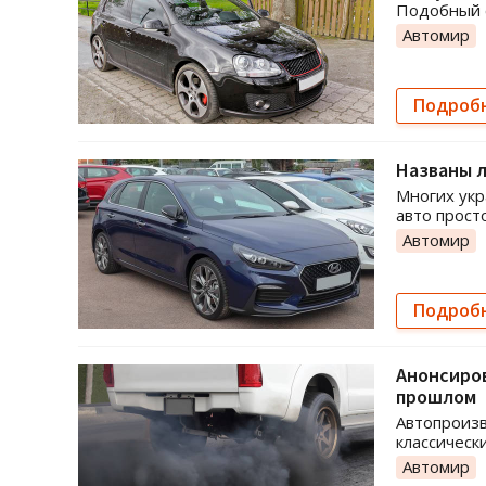
Подобный с
Автомир
Подроб
Названы л
Многих укр
авто прост
Автомир
Подроб
Анонсиров
прошлом
Автопроизв
классическ
Автомир