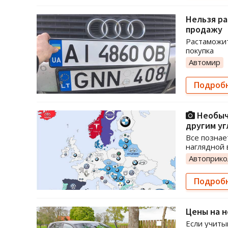
Нельзя ра
продажу
Растаможит
покупка
Автомир
Подроб
Необыч
другим уг
Все познае
наглядной 
Автоприк
Подроб
Цены на н
Если учиты