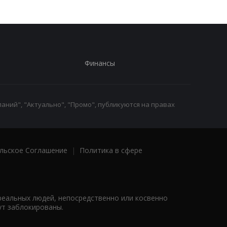
Финансы
аний", "Актуально", "Промо", публикуются на правах
льское Соглашение
|
Политика в сфере
реальных людей, непосредственно или косвенно
ут заблокированы.