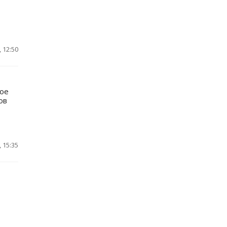
 12:50
кое
ов
 15:35