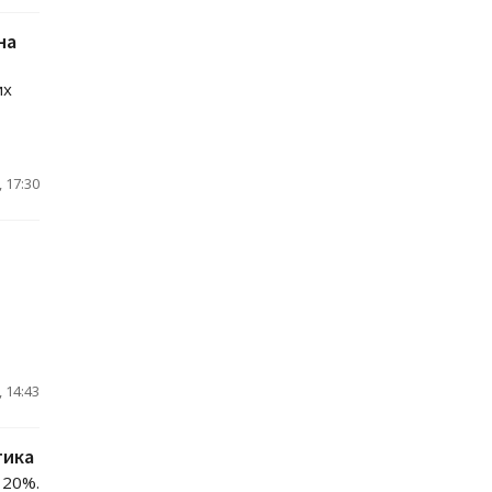
на
их
 17:30
 14:43
тика
 20%.