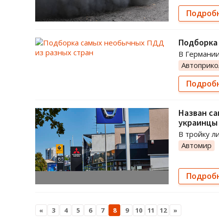
Подроб
Подборка
В Германии
Автоприк
Подроб
Назван са
украинцы
В тройку л
Автомир
Подроб
«
3
4
5
6
7
8
9
10
11
12
»