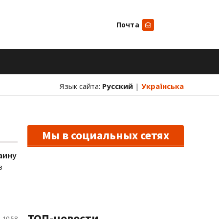
Почта
Искать
Язык сайта:
Русский
|
Українська
Мы в социальных сетях
аину
з
ТОП-новости
 10:58