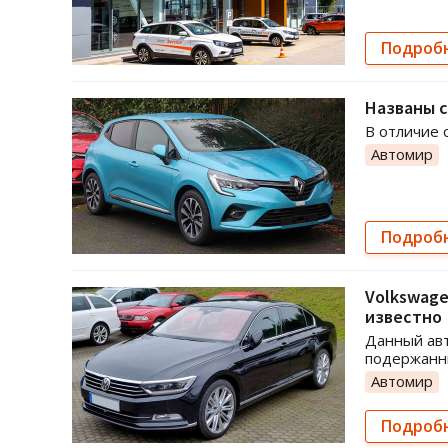
Подроб
Названы с
В отличие 
Автомир
Подроб
Volkswage
известно
Данный авт
подержанны
Автомир
Подроб