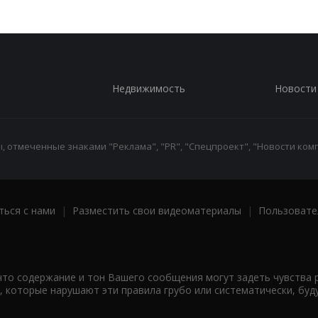
Недвижимость
Новости
 отмеченные знаками "Реклама", "PR", "Спецпроект", "Новости комп
ться с нами
|
Разместить свои видеоматериалы
|
Пользовате
что содержание и тон Вашего сообщения могут задеть чувства 
 которые нарушают эти правила грубо или систематически, буд