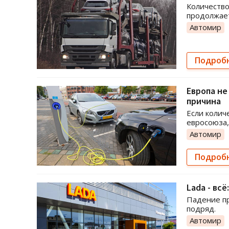
Количество
продолжает
Автомир
Подроб
Европа не
причина
Если колич
евросоюза,
Автомир
Подроб
Lada - вс
Падение пр
подряд.
Автомир