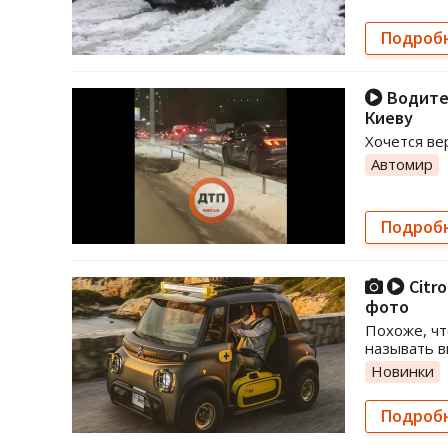
Подроб
Водител
Киеву
Хочется ве
Автомир
Подроб
Citr
фото
Похоже, чт
называть 
Новинки
Подроб