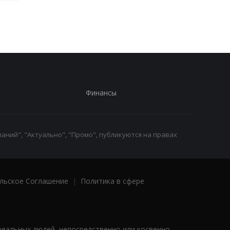
Финансы
аний", "Актуально", "Промо", публикуются на правах
льское Соглашение
|
Политика в сфере
реальных людей, непосредственно или косвенно