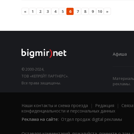
«
1
2
3
4
5
6
7
8
9
10
»
Афиша
© 2000-2024,
ТОВ «КЕПРЕЙТ ПАРТНЕРС».
Материалы,
Все права защищены.
рекламы.
Наши контакты и схема проезда
|
Редакция
|
Связа
конфиденциальности и персональных данных
Реклама на сайте:
Отдел продаж digital рекламы
Оставляя комментарий, пожалуйста, помните о том, 