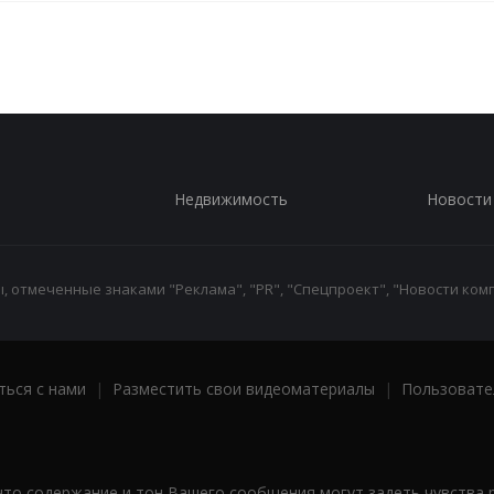
Недвижимость
Новости
 отмеченные знаками "Реклама", "PR", "Спецпроект", "Новости комп
ться с нами
|
Разместить свои видеоматериалы
|
Пользовате
что содержание и тон Вашего сообщения могут задеть чувства 