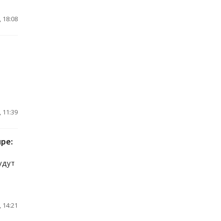
 18:08
 11:39
ре:
удут
 14:21