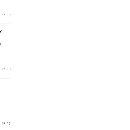
 12:36
я
о
 15:20
 15:27