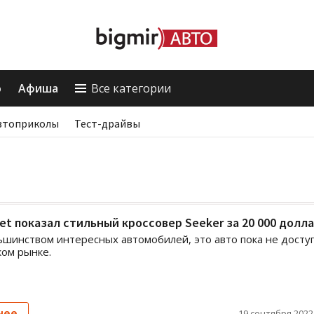
о
Афиша
Все категории
втоприколы
Тест-драйвы
et показал стильный кроссовер Seeker за 20 000 долл
льшинством интересных автомобилей, это авто пока не досту
ком рынке.
нее
19 сентября 2022,