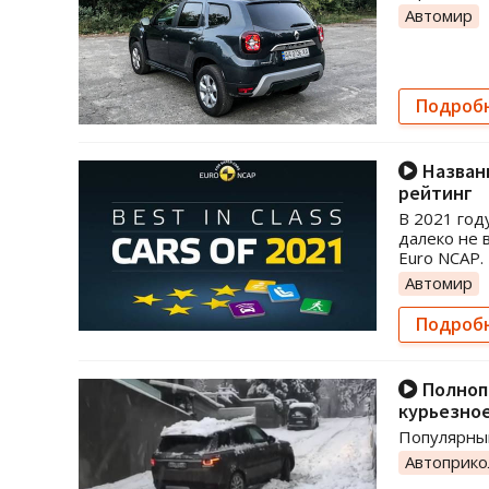
Автомир
Подроб
Названы
рейтинг
В 2021 год
далеко не 
Euro NCAP.
Автомир
Подроб
Полнопр
курьезно
Популярный
Автоприк