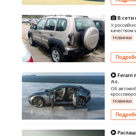
В сети 
У российск
качеством 
Новинки
Подроб
Ferarri
л.с.
Об автомоб
кроссоверо
Новинки
Подроб
Распашн