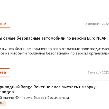
нее
2 февраля 2022,
 самые безопасные автомобили по версии Euro NCAP:
у вышло большое количество авто от разных производителей
все из них были признаны безопасными по версии организац
нее
5 января 2022,
иводный Range Rover не смог выехать на горку:
е видео
 нынче 4Х4, тоже бывает бессильным.
олы