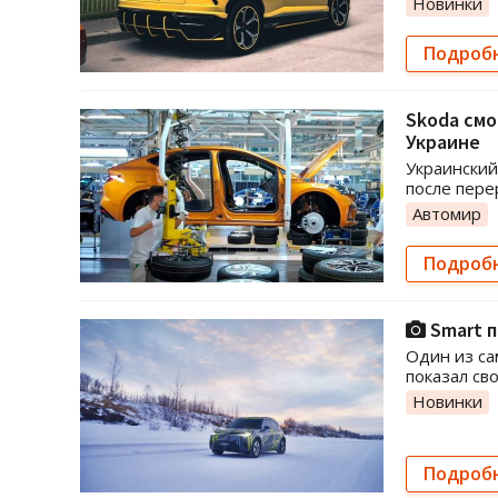
Новинки
Подроб
Skoda смо
Украине
Украинский
после пере
Автомир
Подроб
Smart п
Один из с
показал св
Новинки
Подроб