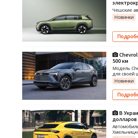
электрок
Чешские ав
Новинки
Подроб
Chevrol
500 км
Модель Che
для своей 
Новинки
Подроб
В Украи
долларов
Автомобиль
Хмельницко