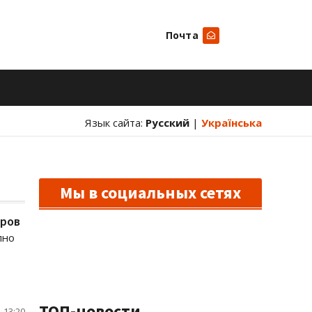
Почта
Искать
Язык сайта:
Русский
|
Українська
Мы в социальных сетях
аров
пно
ТОП-новости
 13:20