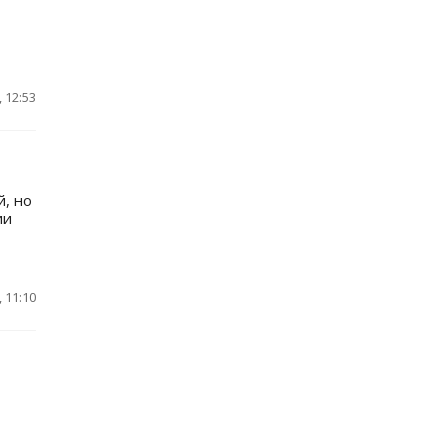
 12:53
, но
ии
 11:10